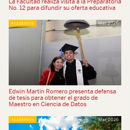
La Facultad realiza visita a la Preparatoria
No. 12 para difundir su oferta educativa
Académico
Mar 2026
Edwin Martin Romero presenta defensa
de tesis para obtener el grado de
Maestro en Ciencia de Datos
Académico
Mar 2026