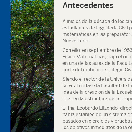
Antecedentes
A inicios de la década de los ci
estudiantes de Ingeniería Civil 
matemáticas en las preparatori
Nuevo León.
Con ello, en septiembre de 1953 
Físico Matemáticas, bajo el no
en una de las aulas de la Facult
norte del edificio de Colegio Civi
Siendo el rector de la Universid
su vez fundase la Facultad de Fi
idea de la creación de la Escue
pilar en la estructura de la propi
El Ing. Leobardo Elizondo, direc
había establecido un sistema de
basados en ejercicios y pruebas
los objetivos inmediatos de la 