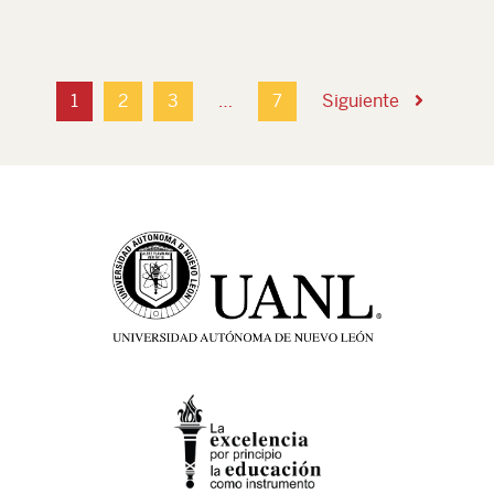
1
2
3
…
7
Siguiente