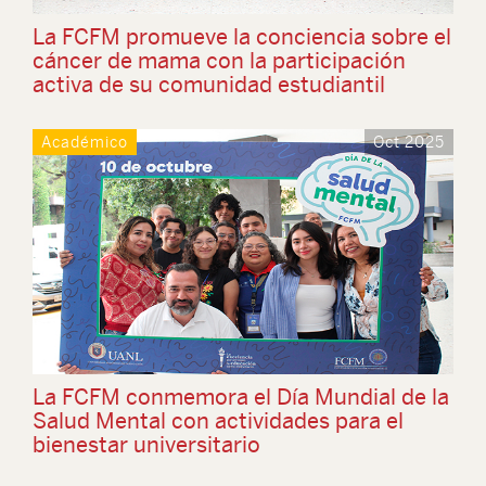
La FCFM promueve la conciencia sobre el
cáncer de mama con la participación
activa de su comunidad estudiantil
Académico
Oct 2025
La FCFM conmemora el Día Mundial de la
Salud Mental con actividades para el
bienestar universitario