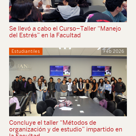
Se llevó a cabo el Curso–Taller “Manejo
del Estrés” en la Facultad
Estudiantiles
Feb 2026
Concluye el taller “Métodos de
organización y de estudio” impartido en
la Facultad