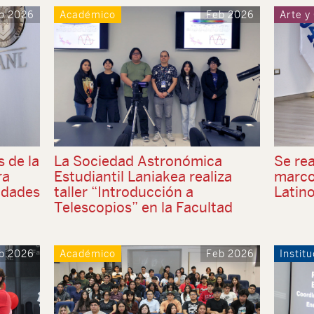
b 2026
Académico
Feb 2026
Arte y
 de la
La Sociedad Astronómica
Se rea
ra
Estudiantil Laniakea realiza
marco 
idades
taller “Introducción a
Latin
Telescopios” en la Facultad
b 2026
Académico
Feb 2026
Institu