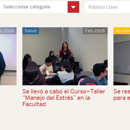
b 2026
Salud
Feb 2026
Acadé
Se llevó a cabo el Curso–Taller
Se rea
“Manejo del Estrés” en la
para 
a
Facultad