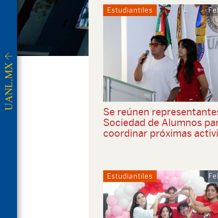
Estudiantiles
Fe
Se reúnen representantes
Sociedad de Alumnos pa
coordinar próximas activ
Estudiantiles
Fe