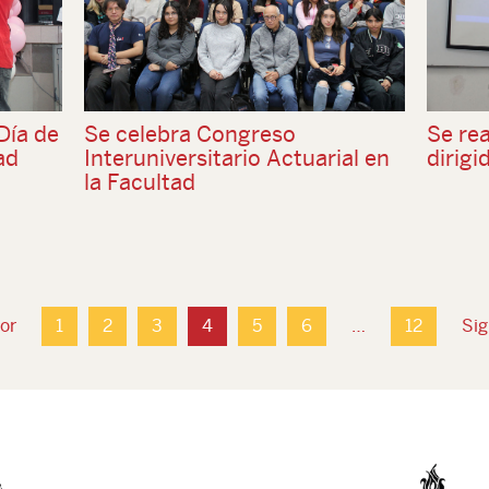
Día de
Se celebra Congreso
Se rea
ad
Interuniversitario Actuarial en
dirigi
la Facultad
or
1
2
3
4
5
6
…
12
Sig