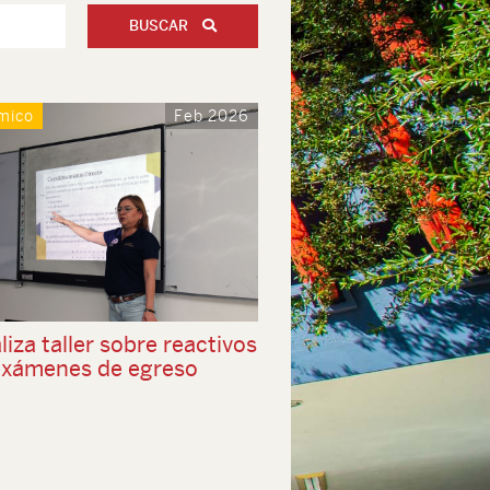
BUSCAR
mico
Feb 2026
liza taller sobre reactivos
exámenes de egreso