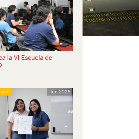
a la VI Escuela de
o
mico
Jun 2026