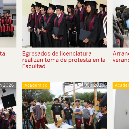
ta
Egresados de licenciatura
Arranc
realizan toma de protesta en la
veran
Facultad
n 2026
Académico
Jun 2026
Acadé