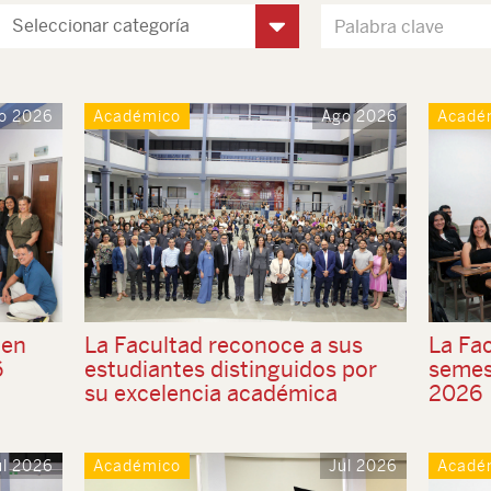
o 2026
Académico
Ago 2026
Acadé
 en
La Facultad reconoce a sus
La Fac
6
estudiantes distinguidos por
semes
su excelencia académica
2026
ul 2026
Académico
Jul 2026
Acadé