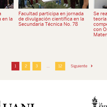
a
Facultad participa en jornada
Se rea
 en la
de divulgación científica en la
teorí
Secundaria Técnica No. 78
compe
con O
Matem
1
2
3
…
12
Siguiente