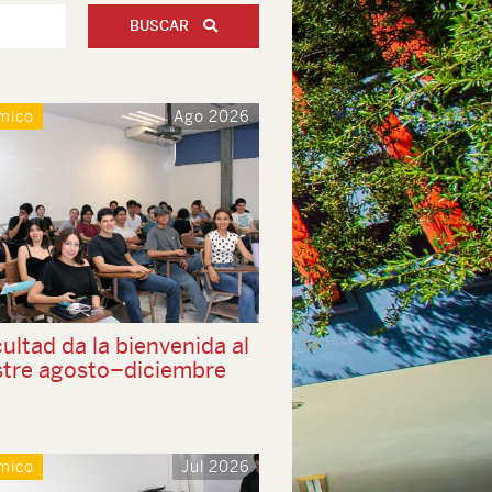
BUSCAR
mico
Ago 2026
ultad da la bienvenida al
tre agosto–diciembre
mico
Jul 2026