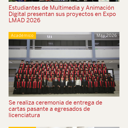
Estudiantes de Multimedia y Animación
Digital presentan sus proyectos en Expo
LMAD 2026
Académico
May 2026
Se realiza ceremonia de entrega de
cartas pasante a egresados de
licenciatura