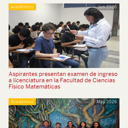
Académico
Jun 2026
Aspirantes presentan examen de ingreso
a licenciatura en la Facultad de Ciencias
Físico Matemáticas
Académico
May 2026