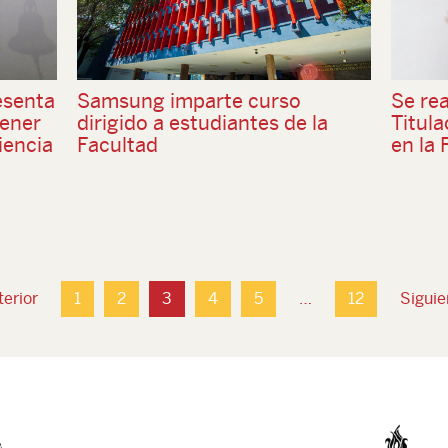
esenta
Samsung imparte curso
Se re
tener
dirigido a estudiantes de la
Titula
iencia
Facultad
en la 
erior
1
2
3
4
5
…
12
Sigui