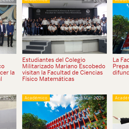
Estudiantes del Colegio
La Fac
co
Militarizado Mariano Escobedo
Prepar
cer la
visitan la Facultad de Ciencias
difund
l
Físico Matemáticas
r 2026
Académico
Mar 2026
Acadé