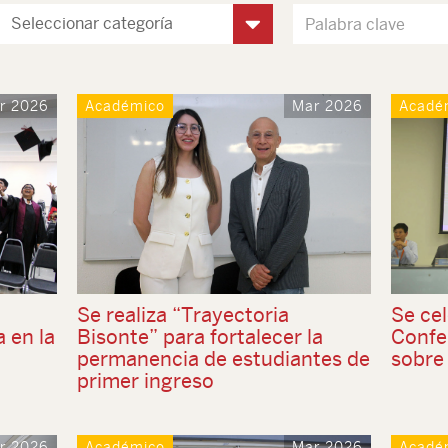
r 2026
Académico
Mar 2026
Acadé
Se realiza “Trayectoria
Se cel
a en la
Bisonte” para fortalecer la
Confe
permanencia de estudiantes de
sobre 
primer ingreso
r 2026
Académico
Mar 2026
Acadé