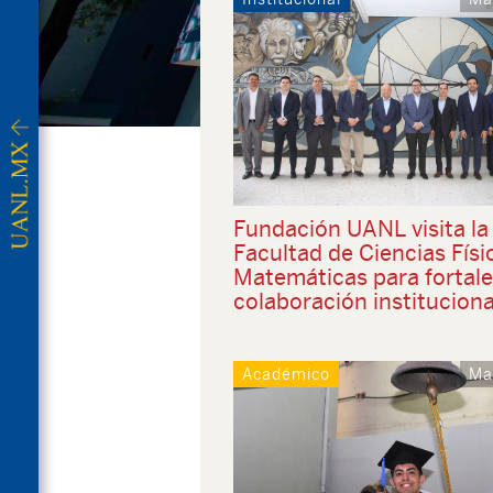
Fundación UANL visita la
Facultad de Ciencias Físi
Matemáticas para fortale
colaboración instituciona
Académico
Ma