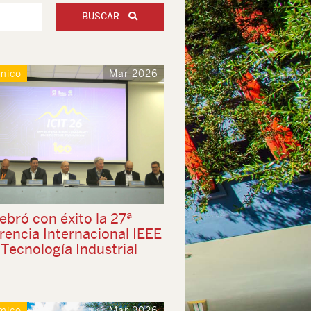
BUSCAR
mico
Mar 2026
ebró con éxito la 27ª
rencia Internacional IEEE
Tecnología Industrial
mico
Mar 2026