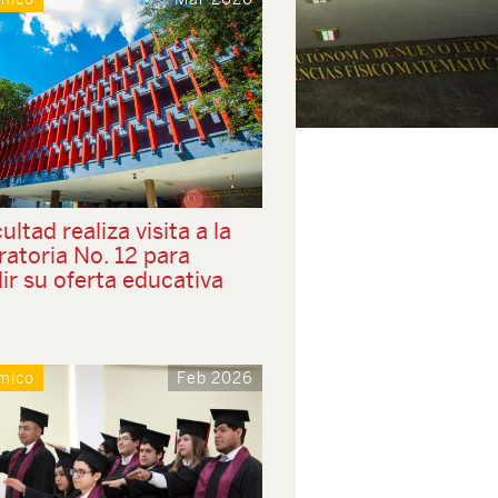
ultad realiza visita a la
atoria No. 12 para
ir su oferta educativa
mico
Feb 2026