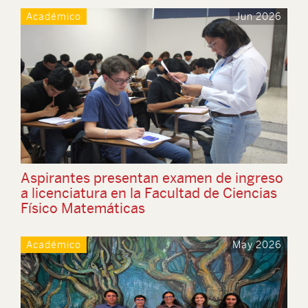
Académico
Jun 2026
Aspirantes presentan examen de ingreso
a licenciatura en la Facultad de Ciencias
Físico Matemáticas
Académico
May 2026