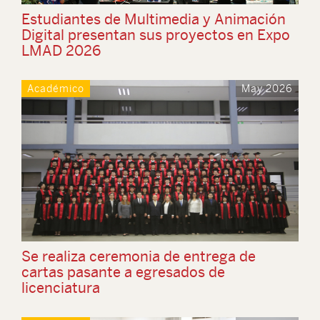
Estudiantes de Multimedia y Animación
Digital presentan sus proyectos en Expo
LMAD 2026
Académico
May 2026
Se realiza ceremonia de entrega de
cartas pasante a egresados de
licenciatura