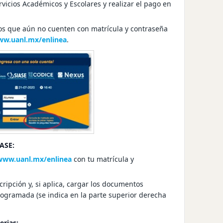
rvicios Académicos y Escolares
y realizar el pago en
os que aún no cuenten con matrícula y contraseña
w.uanl.mx/enlinea
.
IASE:
www.uanl.mx/enlinea
con tu matrícula y
scripción
y, si aplica, cargar los documentos
programada (se indica en la parte superior derecha
erias: