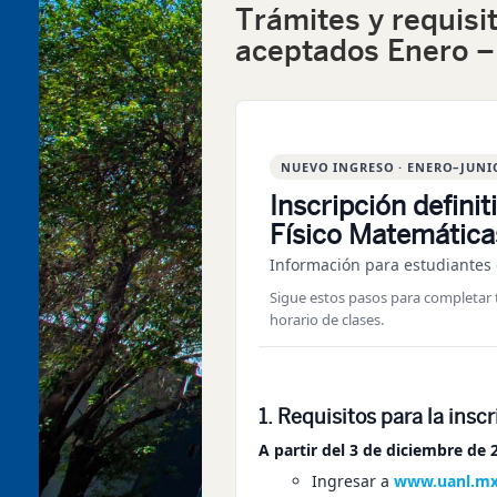
Trámites y requisi
aceptados Enero –
NUEVO INGRESO · ENERO–JUNI
Inscripción definit
Físico Matemática
Información para estudiantes 
Sigue estos pasos para completar tu
horario de clases.
1. Requisitos para la insc
A partir del 3 de diciembre de 
Ingresar a
www.uanl.mx