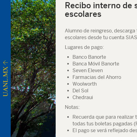
Recibo interno de 
escolares
Alumno de reingreso, descarga 
escolares desde tu cuenta SIAS
Lugares de pago:
Banco Banorte
Banca Móvil Banorte
Seven Eleven
Farmacias del Ahorro
Woolworth
Del Sol
Chedraui
Notas:
Recuerda que para realizar 
todas tus boletas pagadas (
El pago se verá reflejado de