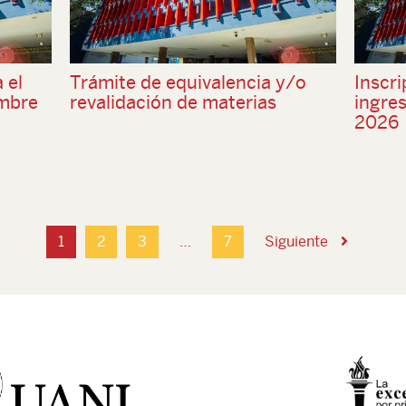
 el
Trámite de equivalencia y/o
Inscri
embre
revalidación de materias
ingre
2026
1
2
3
…
7
Siguiente