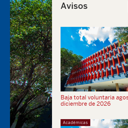
Avisos
Ag
Baja total voluntaria ago
diciembre de 2026
Académicas
J